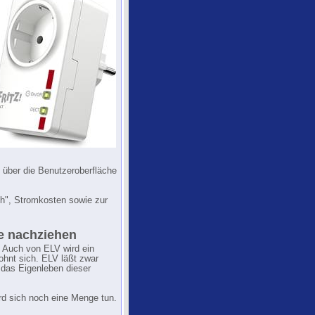
 über die Benutzeroberfläche
ch", Stromkosten sowie zur
re nachziehen
d. Auch von ELV wird ein
hnt sich. ELV läßt zwar
 das Eigenleben dieser
rd sich noch eine Menge tun.