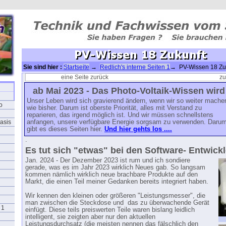
Sie sind hier :
Startseite
→
Redlich's interne Seiten 1
→ PV-Wissen 18 Zu
eine Seite zurück
zu
ab Mai 2023 - Das Photo-Voltaik-Wissen wird 
Unser Leben wird sich gravierend ändern, wenn wir so weiter mache
o
wie bisher. Darum ist oberste Priorität, alles mit Verstand zu
reparieren, das irgend möglich ist. Und wir müssen schnellstens
asis
anfangen, unsere verfügbare Energie sorgsam zu verwenden. Daru
gibt es dieses Seiten hier.
Und hier gehts los ....
.
Es tut sich "etwas" bei den Software- Entwickl
Jan. 2024 - Der Dezember 2023 ist rum und ich sondiere
gerade, was es im Jahr 2023 wirklich Neues gab. So langsam
kommen nämlich wirklich neue brachbare Produkte auf den
Markt, die einen Teil meiner Gedanken bereits integriert haben.
Wir kennen den kleinen oder größeren "Leistungsmesser", die
man zwischen die Steckdose und das zu überwachende Gerät
 1
einfügt. Diese teils preiswerten Teile waren bislang leidlich
intelligent, sie zeigten aber nur den aktuellen
Leistungsdurchsatz (die meisten nennen das fälschlich den