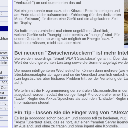
"Verbrauch") an und summierten das auf.
Bei einigen konnte man dazu den Kilowatt-Preis hinterlegen und
 2
am Ende stand der aufsummierte Zahlbetrag (für den dedizierten
Mess-Zeitraum) für dieses eine Gerät und die abgelaufene Zeit
im Display.
So hatte man zumindest mal einen ungefähren Überblick,
g
welche Geräte sehr "hungrig" oder bereits zu "hungrig" sind. Für
chtrag
unsere Gedanken, so wenig wie möglich an Energie "dazu-"
kaufen zu müssen, reicht das aber nicht.
.
r
Bei neueren "Zwischensteckern" ist mehr Inte
ächter
g 2026
Sie werden neuerdings "Smart WLAN Steckdose" genannt. Über das 
Wert der durchgereichten Leistung sowie die Summe abgefagt werde
iele
Die neuen intelligenteren Wechselrichter können dann mehrere (wie vi
pt
Steckdosenadapter abfragen und so die Grundlast ziemlich einfach 
nkfehler
(Ein logistisches aber lösbares Problem tritt bei der Verteilung der
auf.).
 2023)
-Controller
Weiterhin ist die Programmiereng der zentralen Microcontroller in de
ekt
ausgebaut worden, sodaß der dortige Haupt-Microcontroller einer Hy
atur
"Lade-" Regler des Akkus/Speichers als auch den "Entlade-" Regler 
Informationen steuert.
htung
.
htung 2
Ein Tip - lassen Sie die Finger weg von "Alexa
et
Es ist ja sooooooo schön bequem und sooooo toll zu bedienen, nur,
"Alexa "überträgt alles, das es hört, auf einen fremden Server irgen
im Ausland, und ohne zu fragen und ohne irgend eine Kontrolle.