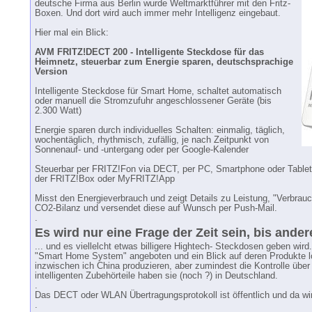
deutsche Firma aus Berlin wurde Weltmarktführer mit den Fritz-
Boxen. Und dort wird auch immer mehr Intelligenz eingebaut.
Hier mal ein Blick:
AVM FRITZ!DECT 200 - Intelligente Steckdose für das
Heimnetz, steuerbar zum Energie sparen, deutschsprachige
Version
Intelligente Steckdose für Smart Home, schaltet automatisch
oder manuell die Stromzufuhr angeschlossener Geräte (bis
2.300 Watt)
Energie sparen durch individuelles Schalten: einmalig, täglich,
wochentäglich, rhythmisch, zufällig, je nach Zeitpunkt von
Sonnenauf- und -untergang oder per Google-Kalender
Steuerbar per FRITZ!Fon via DECT, per PC, Smartphone oder Tablet
der FRITZ!Box oder MyFRITZ!App
Misst den Energieverbrauch und zeigt Details zu Leistung, "Verbrau
CO2-Bilanz und versendet diese auf Wunsch per Push-Mail.
.
Es wird nur eine Frage der Zeit sein, bis ande
... und es viellelcht etwas billigere Hightech- Steckdosen geben wir
"Smart Home System" angeboten und ein Blick auf deren Produkte lo
inzwischen ich China produzieren, aber zumindest die Kontrolle über
intelligenten Zubehörteile haben sie (noch ?) in Deutschland.
.
Das DECT oder WLAN Übertragungsprotokoll ist öffentlich und da wi
.