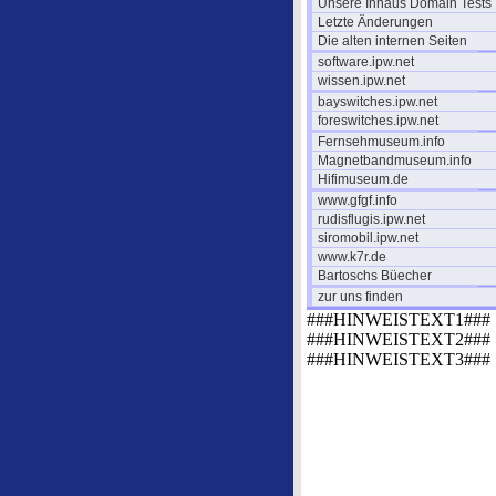
Unsere Inhaus Domain Tests
Letzte Änderungen
Die alten internen Seiten
software.ipw.net
wissen.ipw.net
bayswitches.ipw.net
foreswitches.ipw.net
Fernsehmuseum.info
Magnetbandmuseum.info
Hifimuseum.de
www.gfgf.info
rudisflugis.ipw.net
siromobil.ipw.net
www.k7r.de
Bartoschs Büecher
zur uns finden
###HINWEISTEXT1###
###HINWEISTEXT2###
###HINWEISTEXT3###