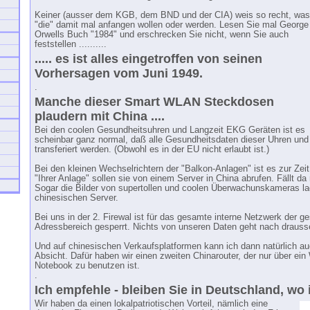
Keiner (ausser dem KGB, dem BND und der CIA) weis so recht, was
"die" damit mal anfangen wollen oder werden. Lesen Sie mal George
Orwells Buch "1984" und erschrecken Sie nicht, wenn Sie auch
feststellen ..........
..... es ist alles eingetroffen von seinen
Vorhersagen vom Juni 1949.
.
Manche dieser Smart WLAN Steckdosen
plaudern mit China ....
Bei den coolen Gesundheitsuhren und Langzeit EKG Geräten ist es
scheinbar ganz normal, daß alle Gesundheitsdaten dieser Uhren und
transferiert werden. (Obwohl es in der EU nicht erlaubt ist.)
Bei den kleinen Wechselrichtern der "Balkon-Anlagen" ist es zur Zeit
"Ihrer Anlage" sollen sie von einem Server in China abrufen. Fällt 
Sogar die Bilder von supertollen und coolen Überwachunskameras l
chinesischen Server.
Bei uns in der 2. Firewal ist für das gesamte interne Netzwerk der 
Adressbereich gesperrt. Nichts von unseren Daten geht nach drauss
Und auf chinesischen Verkaufsplatformen kann ich dann natürlich auch
Absicht. Dafür haben wir einen zweiten Chinarouter, der nur über ei
Notebook zu benutzen ist.
.
Ich empfehle - bleiben Sie in Deutschland, wo
Wir haben da einen lokalpatriotischen Vorteil, nämlich eine