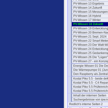
PV-Wissen 13 Ergebnis
PV-Wissen 14 Zukunft
PV-Wissen 15 Messungen
PV-Wissen 16 Hybrid
PV-Wissen 17 Winter
PV-Wissen 18 Zukunft
PV-Wissen 19 Entwicklun
PV-Wissen 20 Bremen-Na
PV-Wissen 21 Sept. 2024
PV-Wissen 22 Smart Mete
PV-Wissen 23 Der Watt-W
PV-Wissen 24 Entwicklun
PV-Wissen 25 Gedankensp
PV-Wissen 26 Die "Lügen"
PV-Wissen 27 - ein Konze
Energie Wissen 01 Die De
Die Wärmepumpe 01 (Juni
Den Raspberry als Zentral
Kostal Piko 5.5 - beide def
Kostal Piko 5.5 - C4 Repar
Kostal Piko 5.5 Prüfeinric
Kostal Piko 5.5 Prüfeinric
Inhalt der internen Seiten
Suchergebnisse von ipw.n
Redlich's interne Seiten 2