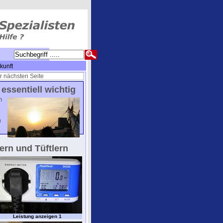
kunft
r nächsten Seite
essentiell wichtig
n
m
ern und Tüftlern
Leistung anzeigen 1