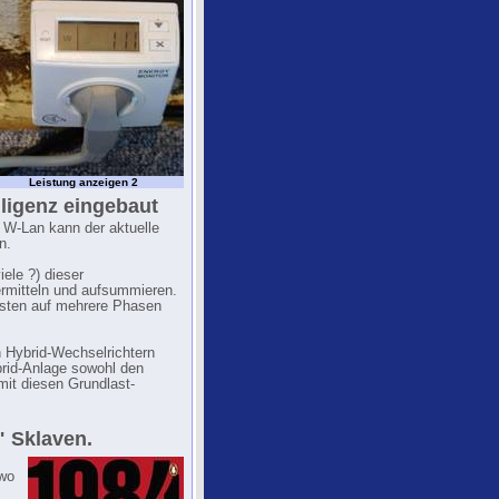
Leistung anzeigen 2
lligenz eingebaut
W-Lan kann der aktuelle
n.
ele ?) dieser
ermitteln und aufsummieren.
 Lasten auf mehrere Phasen
n Hybrid-Wechselrichtern
brid-Anlage sowohl den
mit diesen Grundlast-
" Sklaven.
dwo