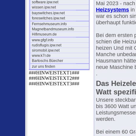
software.ipw.net
Mai 2023 - nac
wissen.ipw.net
Heizsystems
in
bayswitches.ipw.net
war es schon sin
foreswitches.ipw.net
überhaupt funkti
Fernsehmuseum.info
Magnetbandmuseum.info
Hifimuseum.de
Bei dem ersten
www.gfgf.info
schien die Heizu
rudisflugis.ipw.net
heizen Und mit 
siromobil.ipw.net
Manche unbedarf
www.k7r.de
Hausmann hätten
Bartoschs Büecher
neue Maschine be
zur uns finden
###HINWEISTEXT1###
.
###HINWEISTEXT2###
Das Heizele
###HINWEISTEXT3###
Watt spezifi
Unsere steckbar
bis 3600 Watt u
Leistungsmesser
werden.
Bei einem 60 G