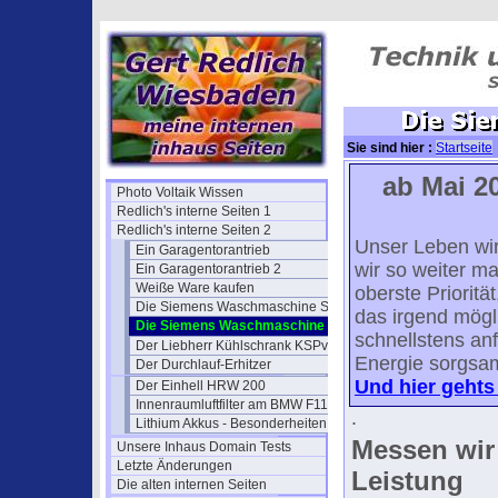
Sie sind hier :
Startseite
ab Mai 2
Photo Voltaik Wissen
Redlich's interne Seiten 1
Redlich's interne Seiten 2
Unser Leben wir
Ein Garagentorantrieb
wir so weiter m
Ein Garagentorantrieb 2
Weiße Ware kaufen
oberste Prioritä
Die Siemens Waschmaschine S16
das irgend mögl
Die Siemens Waschmaschine II
schnellstens an
Der Liebherr Kühlschrank KSPv
Energie sorgsam
Der Durchlauf-Erhitzer
Und hier gehts l
Der Einhell HRW 200
Innenraumluftfilter am BMW F11
.
Lithium Akkus - Besonderheiten
Messen wir
Unsere Inhaus Domain Tests
Letzte Änderungen
Leistung
Die alten internen Seiten