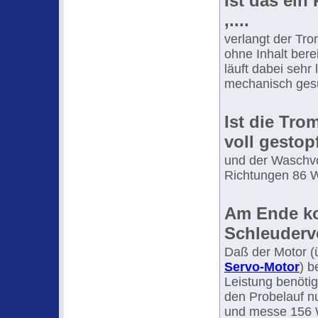
Ist das ein
,....
verlangt der Tr
ohne Inhalt bere
läuft dabei sehr 
mechanisch gesu
Ist die Tr
voll gestop
und der Waschvo
Richtungen 86 W
Am Ende ko
Schleuderv
Daß der Motor (
Servo-Motor
) b
Leistung benötigt
den Probelauf nu
und messe 156 W