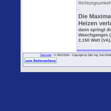
Richtungsumkehr
.
Die Maxima
Heizen verl
dann springt d
Waschganges (a
2.150 Watt (VA)
.
Startseite
- © 2001/2026 - Copyright by Dipl.-Ing. Gert Re
zum Seitenanfang