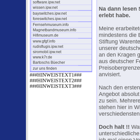
software.ipw.net
wissen.ipw.net
Na dann lesen S
bayswitches.ipw.net
erlebt habe.
foreswitches.ipw.net
Fernsehmuseum.info
Meine erarbeite
Magnetbandmuseum.info
mindestens die 
Hifimuseum.de
Stiftung Warent
www.gfgf.info
rudisflugis.ipw.net
unserer deutsche
siromobil.ipw.net
an den Kragen g
www.k7r.de
aus deutscher Fe
Bartoschs Büecher
Preisobergrenze 
zur uns finden
anvisiert.
###HINWEISTEXT1###
###HINWEISTEXT2###
###HINWEISTEXT3###
Nach den ersten
Angebot absolut
zu sein. Mehre
stehen hier in 
verschiedensten
Doch halt !!
War
unterschiedlich