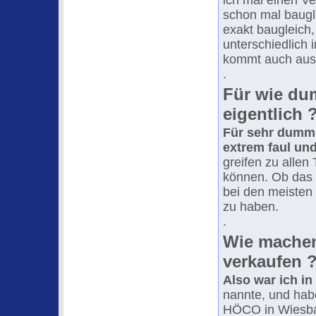
ich mal einen Ve
schon mal baugl
exakt baugleich,
unterschiedlich 
kommt auch aus 
.
Für wie du
eigentlich 
Für sehr dumm 
extrem faul un
greifen zu allen 
können. Ob das w
bei den meisten 
zu haben.
.
Wie machen
verkaufen 
Also war ich i
nannte, und hab
HÖCO in Wiesbad