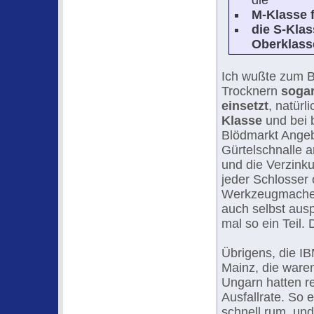
die
M-Klasse f
die S-Klas
Oberklass
Ich wußte zum Be
Trocknern
sogar
einsetzt
, natürl
Klasse
und bei 
Blödmarkt Angeb
Gürtelschnalle 
und die Verzinku
jeder Schlosser
Werkzeugmacher.
auch selbst ausp
mal so ein Teil.
Übrigens, die I
Mainz, die waren
Ungarn hatten 
Ausfallrate. So 
schnell rum, und