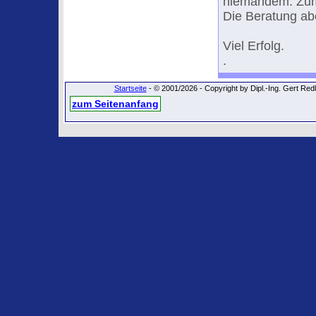
niemandem. Zumin
Die Beratung abe
Viel Erfolg.
.
Startseite
- © 2001/2026 - Copyright by Dipl.-Ing. Gert Re
zum Seitenanfang