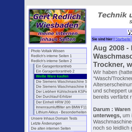
Sie sind hier :
Startseite
Aug 2008 - 
Photo Voltaik Wissen
Waschmasch
Redlich's interne Seiten 1
Redlich's interne Seiten 2
Trockner, w
Ein Garagentorantrieb
Ein Garagentorantrieb 2
Wir haben (hatt
Weiße Ware kaufen
"Wasch/Trockner
Die Siemens Waschmaschine S16
Alterserscheinu
Die Siemens Waschmaschine II
und scheppert 
Der Liebherr Kühlschrank KSPv
bereits verfärbt 
Der Durchlauf-Erhitzer
Der Einhell HRW 200
Innenraumluftfilter am BMW F11
Darum : Waren 
Lithium Akkus - Besonderheiten
unterwegs,
um i
Unsere Inhaus Domain Tests
Waschmaschine z
Letzte Änderungen
noch so leidlich
Die alten internen Seiten