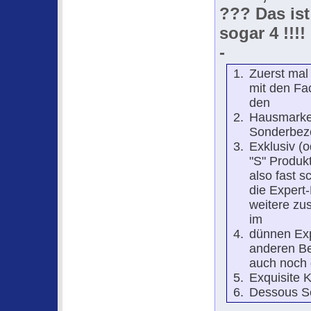
??? Das ist
sogar 4 !!!!
-
Zuerst mal
mit den Fa
den
Hausmarke
Sonderbez
Exklusiv (
"S" Produk
also fast 
die Expert-
weitere zu
im
dünnen Exp
anderen Be
auch noch
Exquisite 
Dessous Ser