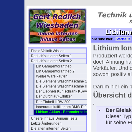
Sie sind hier :
Startseite
Lithium Io
Photo Voltaik Wissen
Produziert werd
Redlich's interne Seiten 1
Redlich's interne Seiten 2
doch Ahnung hab
Ein Garagentorantrieb
Verkäufer. Und d
Ein Garagentorantrieb 2
sowohl positiv a
Weiße Ware kaufen
Die Siemens Waschmaschine S16
Darum hier ein 
Die Siemens Waschmaschine II
Der Liebherr Kühlschrank KSPv
Übersicht 
Der Durchlauf-Erhitzer
Der Einhell HRW 200
.
Innenraumluftfilter am BMW F11
Der Bleia
Lithium Akkus - Besonderheiten
Dieser Typ 
Unsere Inhaus Domain Tests
für seine E
Letzte Änderungen
Die alten internen Seiten