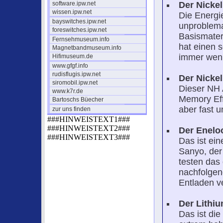
software.ipw.net
Der Nicke
wissen.ipw.net
Die Energie
bayswitches.ipw.net
unproblema
foreswitches.ipw.net
Basismateri
Fernsehmuseum.info
hat einen 
Magnetbandmuseum.info
immer weni
Hifimuseum.de
www.gfgf.info
rudisflugis.ipw.net
Der Nickel
siromobil.ipw.net
Dieser NH 
www.k7r.de
Memory Eff
Bartoschs Büecher
aber fast 
zur uns finden
###HINWEISTEXT1###
###HINWEISTEXT2###
Der Eneloo
###HINWEISTEXT3###
Das ist ei
Sanyo, der
testen das
nachfolge
Entladen ve
Der Lithi
Das ist die