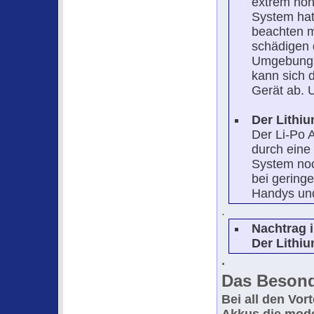
extrem hoh
System hat
beachten m
schädigen 
Umgebungst
kann sich 
Gerät ab. U
Der Lithi
Der Li-Po A
durch eine
System noc
bei gering
Handys und 
.
Nachtrag i
Der
Lithi
.
Das Besond
Bei all den Vor