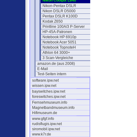
Nikon Coolpix L840
Nikon-Pentax DSLR
Nikon DSLR D5000
Pentax DSLR K100D
Kodak Z650
Printline 100A/3 P-Server
HP-45A-Patronen
Notebook HP 6910p
Notebook Acer 5051
Notebook TopnoteH
Athlon 64 3000+
3 Scan-Vergleiche
amazon.de (aus 2008)
E-Mail
Test-Seiten intern
software.ipw.net
wissen.ipw.net
bayswitches.ipw.net
foreswitches.ipw.net
Fernsehmuseum.info
Magnetbandmuseum.info
Hifimuseum.de
www.gfgf.info
rudisflugis.ipw.net
siromobil.ipw.net
www.k7r.de