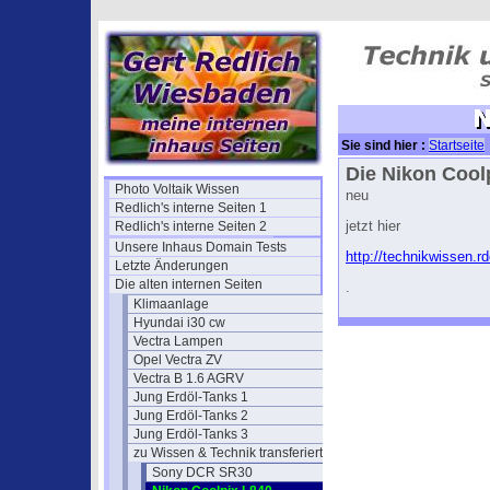
Sie sind hier :
Startseite
L840
Die Nikon Cool
Photo Voltaik Wissen
neu
Redlich's interne Seiten 1
Redlich's interne Seiten 2
jetzt hier
Unsere Inhaus Domain Tests
http://technikwissen.r
Letzte Änderungen
Die alten internen Seiten
.
Klimaanlage
Hyundai i30 cw
Vectra Lampen
Opel Vectra ZV
Vectra B 1.6 AGRV
Jung Erdöl-Tanks 1
Jung Erdöl-Tanks 2
Jung Erdöl-Tanks 3
zu Wissen & Technik transferiert
Sony DCR SR30