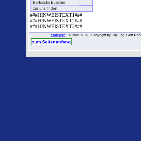
Bartoschs Büecher
zur uns finden
###HINWEISTEXT1###
###HINWEISTEXT2###
###HINWEISTEXT3###
Startseite
- © 2001/2026 - Copyright by Dipl.-Ing. Gert Re
zum Seitenanfang